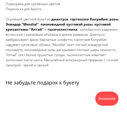
Подкормка для срезанных цветов
Переноска для букета
Огромный цветной букет из
диантуса
,
гортензии Колумбия
,
розы
Эквадор "Mondial"
,
пионовидной кустовой розы
,
кустовой
хризантемы "Алтай"
и
тысячелистника
- калейдоскоп радужных
всплесков с кремовым объёмом и диким размахом. Диантусы
разбрасывают яркие бархатные конфетти, гортензия Колумбия
надувает шелковые облака, "Mondial" льёт чистый эквадорский
перламутр, пионовидные розы раскрывают полные шары нежности,
"Алтай" сеет белые пушистые грозди, тысячелистник взметает
зонтичные кисти хаоса. Масштабный интерьерный праздник с сочной
палитрой - яркий и свежий.
Не забудьте подарок к букету
Эксклюзив