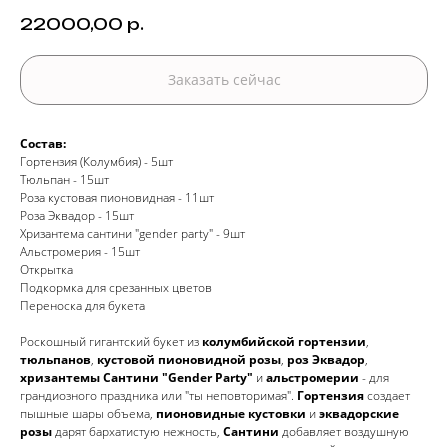
22000,00
р.
Заказать сейчас
Состав:
Гортензия (Колумбия) - 5шт
Тюльпан - 15шт
Роза кустовая пионовидная - 11шт
Роза Эквадор - 15шт
Хризантема сантини "gender party" - 9шт
Альстромерия - 15шт
Открытка
Подкормка для срезанных цветов
Переноска для букета
Роскошный гигантский букет из
колумбийской гортензии
,
тюльпанов
,
кустовой пионовидной розы
,
роз Эквадор
,
хризантемы Сантини "Gender Party"
и
альстромерии
- для
грандиозного праздника или "ты неповторимая".
Гортензия
создает
пышные шары объема,
пионовидные кустовки
и
эквадорские
розы
дарят бархатистую нежность,
Сантини
добавляет воздушную