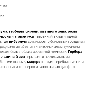
лента
тов
нума
,
герберы
,
сирени
,
львиного зева
,
розы
ерона
и
агапантуса
- весенний вихрь ягодной
а, где
вибурнум
доминирует рубиновыми гроздьями
рациозно изгибается гигантскими алым вулканами
етает белые облака ароматной нежности.
Гербера
,
львиный зев
взрывается вертикальными
 белыми шарами,
мацерон
струит серебристые нити -
зысканных интерьеров и завораживающих фото.