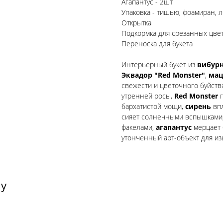
Агапантус - 2шт
Упаковка - тишью, фоамиран, 
Открытка
Подкормка для срезанных цве
Переноска для букета
Интерьерный букет из
вибур
Эквадор "Red Monster"
,
мац
свежести и цветочного буйств
утренней росы,
Red Monster
г
бархатистой мощи,
сирень
впл
сияет солнечными вспышками
факелами,
агапантус
мерцает
утонченный арт-объект для и
ту