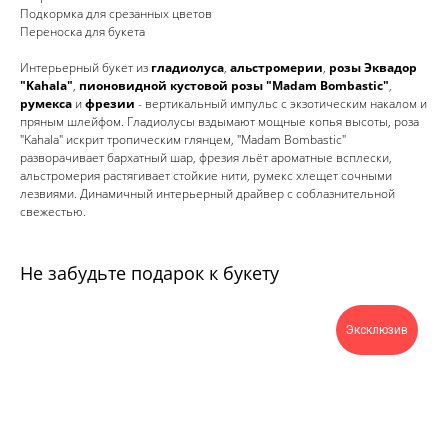
Подкормка для срезанных цветов
Переноска для букета
Интерьерный букет из
гладиолуса
,
альстромерии
,
розы Эквадор
"Kahala"
,
пионовидной кустовой розы "Madam Bombastic"
,
румекса
и
фрезии
- вертикальный импульс с экзотическим накалом и
пряным шлейфом. Гладиолусы вздымают мощные копья высоты, роза
"Kahala" искрит тропическим глянцем, "Madam Bombastic"
разворачивает бархатный шар, фрезия льёт ароматные всплески,
альстромерия растягивает стойкие нити, румекс хлещет сочными
лезвиями. Динамичный интерьерный драйвер с соблазнительной
свежестью.
Не забудьте подарок к букету
Эксклюзив