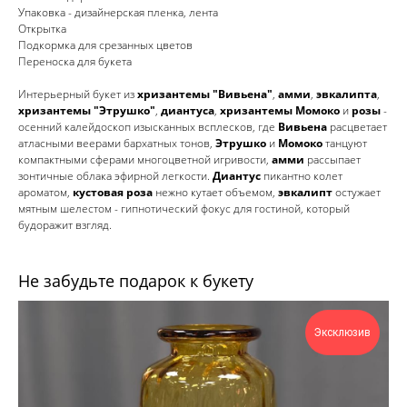
Упаковка - дизайнерская пленка, лента
Открытка
Подкормка для срезанных цветов
Переноска для букета
Интерьерный букет из
хризантемы "Вивьена"
,
амми
,
эвкалипта
,
хризантемы "Этрушко"
,
диантуса
,
хризантемы Момоко
и
розы
-
осенний калейдоскоп изысканных всплесков, где
Вивьена
расцветает
атласными веерами бархатных тонов,
Этрушко
и
Момоко
танцуют
компактными сферами многоцветной игривости,
амми
рассыпает
зонтичные облака эфирной легкости.
Диантус
пикантно колет
ароматом,
кустовая роза
нежно кутает объемом,
эвкалипт
остужает
мятным шелестом - гипнотический фокус для гостиной, который
будоражит взгляд.
Не забудьте подарок к букету
Эксклюзив