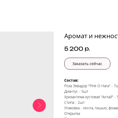
Аромат и нежнос
р.
5 200
Заказать сейчас
Состав:
Роза Эквадор "Pink O Hara" - 7
Диантус - 5шт
Хризантема кустовая "Алтай" - 
Стипа - 2шт
Упаковка - лента, тишью, фоа
Открытка