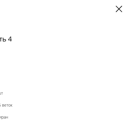
ть 4
шт
5 веток
миран