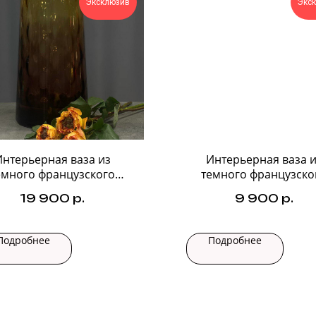
Эксклюзив
Экс
Интерьерная ваза из
Интерьерная ваза и
емного французского
темного французско
стекла №3
стекла №1
19 900
р.
9 900
р.
Подробнее
Подробнее