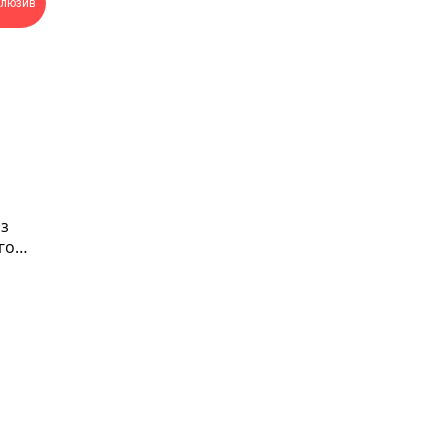
клюзив
з
го