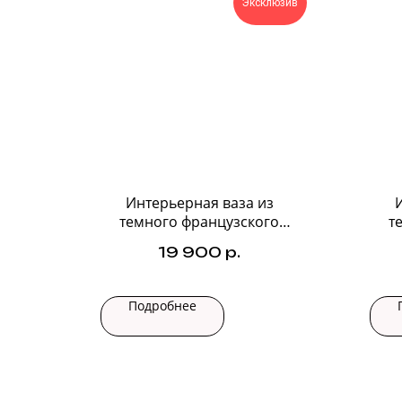
Эксклюзив
Интерьерная ваза из
темного французского
т
стекла №3
19 900
р.
Подробнее