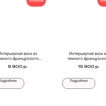
Эксклюзив
Экс
Интерьерная ваза из
Интерьерная ваза и
емного французского
темного французско
стекла №1
стекла №2
9 900
р.
15 900
р.
Подробнее
Подробнее