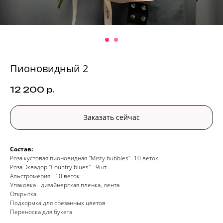
Пионовидный 2
12 200
р.
Заказать сейчас
Состав:
Роза кустовая пионовидная
"Misty bubbles"
- 10 веток
Роза Эквадор "Country blues" - 9шт
Альстромерия - 10 веток
Упаковка - дизайнерская пленка, лента
Открытка
Подкормка для срезанных цветов
Переноска для букета