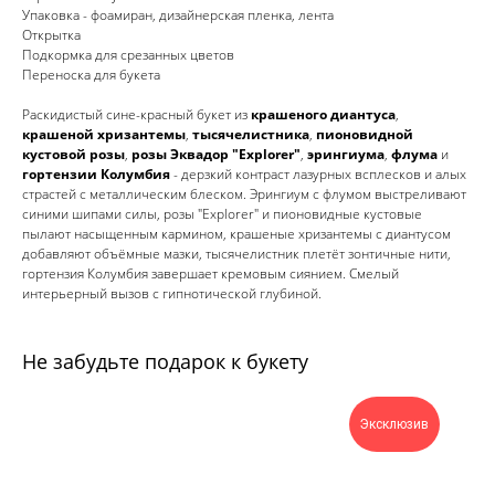
Упаковка - фоамиран, дизайнерская пленка, лента
Открытка
Подкормка для срезанных цветов
Переноска для букета
Раскидистый сине-красный букет из
крашеного диантуса
,
крашеной хризантемы
,
тысячелистника
,
пионовидной
кустовой розы
,
розы Эквадор "Explorer"
,
эрингиума
,
флума
и
гортензии Колумбия
- дерзкий контраст лазурных всплесков и алых
страстей с металлическим блеском. Эрингиум с флумом выстреливают
синими шипами силы, розы "Explorer" и пионовидные кустовые
пылают насыщенным кармином, крашеные хризантемы с диантусом
добавляют объёмные мазки, тысячелистник плетёт зонтичные нити,
гортензия Колумбия завершает кремовым сиянием. Смелый
интерьерный вызов с гипнотической глубиной.
Не забудьте подарок к букету
Эксклюзив