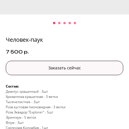
Человек-паук
7 500
р.
Заказать сейчас
Состав:
Диантус крашенный - 3шт
Хризантема крашенная - 3 ветки
Тысячелистник - 3шт
Роза кустовая пионовидная - 3 ветки
Роза Эквадор "Explorer" - 5шт
Эрингиум - 5 веток
Флум - 3шт
Гортензия Колумбия - 1шт