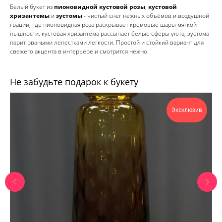
Белый букет из
пионовидной кустовой розы
,
кустовой
хризантемы
и
эустомы
- чистый снег нежных объёмов и воздушной
грации, где пионовидная роза раскрывает кремовые шары мягкой
пышности, кустовая хризантема рассыпает белые сферы уюта, эустома
парит рваными лепестками лёгкости. Простой и стойкий вариант для
свежего акцента в интерьере и смотрится нежно.
Не забудьте подарок к букету
Эксклюзив