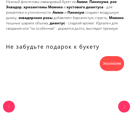
Нежный фиолетово-лавандовый букет из
Амми
,
Паникума
,
роз
Эквадор
,
хризантемы Момоко
и
кустового диантуса
- для
романтики и утонченности.
Амми
и
Паникум
создают воздушную
дымку,
эквадорские розы
добавляют бархатистую страсть,
Момоко
-
пышные шарики объема,
диантус
- сладкий аромат. Идеален для
свидания или "ты особенная" - держится долго, выглядит премиум.
Не забудьте подарок к букету
Эксклюзив