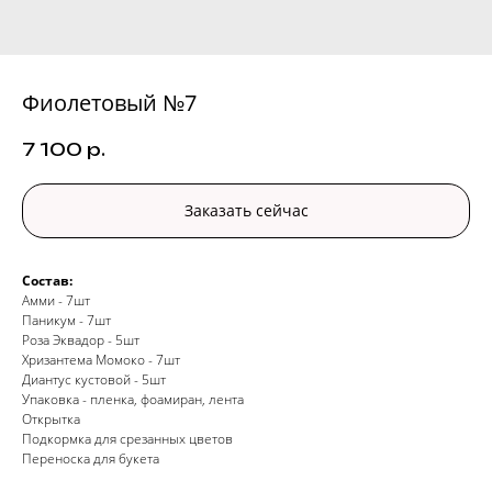
Фиолетовый №7
7 100
р.
Заказать сейчас
Состав:
Амми - 7шт
Паникум - 7шт
Роза Эквадор - 5шт
Хризантема Момоко - 7шт
Диантус кустовой - 5шт
Упаковка - пленка, фоамиран, лента
Открытка
Подкормка для срезанных цветов
Переноска для букета