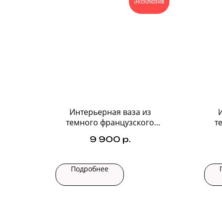
Эксклюзив
Интерьерная ваза из
темного французского
т
стекла №1
9 900
р.
Подробнее