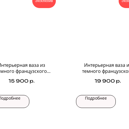
Эксклюзив
Экс
Интерьерная ваза из
Интерьерная ваза и
емного французского
темного французско
стекла №2
стекла №3
15 900
р.
19 900
р.
Подробнее
Подробнее