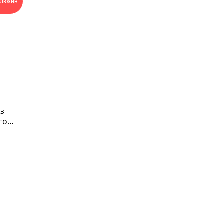
клюзив
з
го