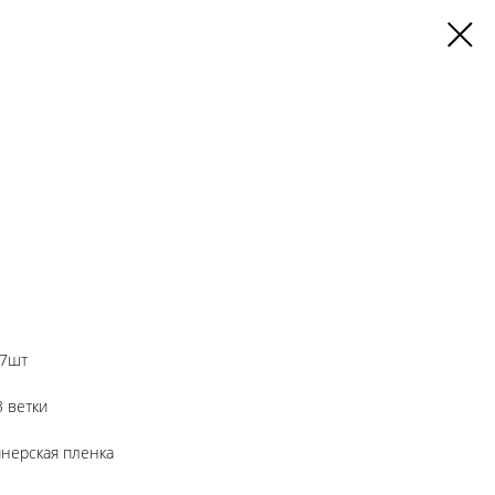
 7шт
3 ветки
йнерская пленка