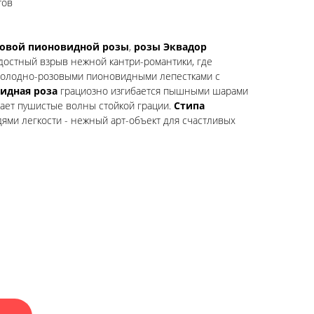
тов
товой пионовидной розы
,
розы Эквадор
достный взрыв нежной кантри-романтики, где
олодно-розовыми пионовидными лепестками с
идная роза
грациозно изгибается пышными шарами
ает пушистые волны стойкой грации.
Стипа
ями легкости - нежный арт-объект для счастливых