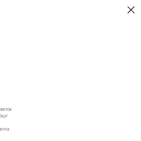
 веток
 9шт
лента