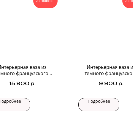
Эксклюзив
Экс
Интерьерная ваза из
Интерьерная ваза и
емного французского
темного французско
стекла №2
стекла №1
15 900
р.
9 900
р.
Подробнее
Подробнее