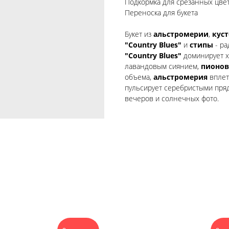
Подкормка для срезанных цве
Переноска для букета
Букет из
альстромерии
,
кус
"Country Blues"
и
стипы
- ра
"Country Blues"
доминирует х
лавандовым сиянием,
пионов
объема,
альстромерия
вплет
пульсирует серебристыми пряд
вечеров и солнечных фото.