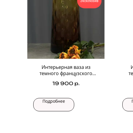
Эксклюзив
Интерьерная ваза из
темного французского
т
стекла №3
19 900
р.
Подробнее