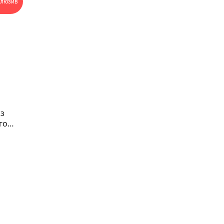
клюзив
з
го