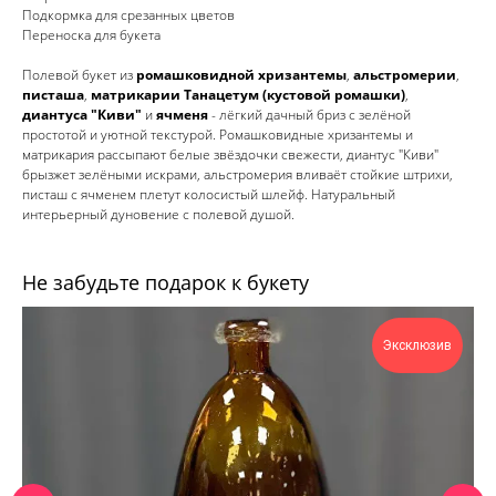
Подкормка для срезанных цветов
Переноска для букета
Полевой букет из
ромашковидной хризантемы
,
альстромерии
,
писташа
,
матрикарии Танацетум (кустовой ромашки)
,
диантуса "Киви"
и
ячменя
- лёгкий дачный бриз с зелёной
простотой и уютной текстурой. Ромашковидные хризантемы и
матрикария рассыпают белые звёздочки свежести, диантус "Киви"
брызжет зелёными искрами, альстромерия вливаёт стойкие штрихи,
писташ с ячменем плетут колосистый шлейф. Натуральный
интерьерный дуновение с полевой душой.
Не забудьте подарок к букету
Эксклюзив