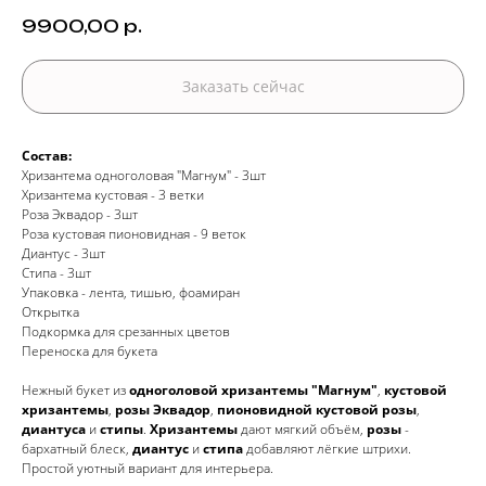
9900,00
р.
Заказать сейчас
Состав:
Хризантема одноголовая "Магнум" - 3шт
Хризантема кустовая - 3 ветки
Роза Эквадор - 3шт
Роза кустовая пионовидная - 9 веток
Диантус - 3шт
Стипа - 3шт
Упаковка - лента, тишью, фоамиран
Открытка
Подкормка для срезанных цветов
Переноска для букета
Нежный букет из
одноголовой хризантемы "Магнум"
,
кустовой
хризантемы
,
розы Эквадор
,
пионовидной кустовой розы
,
диантуса
и
стипы
.
Хризантемы
дают мягкий объём,
розы
-
бархатный блеск,
диантус
и
стипа
добавляют лёгкие штрихи.
Простой уютный вариант для интерьера.