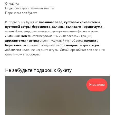
Открытка
Подкормка для срезанных цветов
Переноска для букета
Интерьерный букет из
львиного зева
,
кустовой хризантемы
,
кустовой астры
,
бересклета
,
калины
,
солидаго
и
эрингиума
-
осенний шедевр для стильного декора или атмосферного уюта.
Львиный зев
тянется вертикальными всплесками грации,
хризантемы
и
астры
строят пушистый куст объема,
калина
с
бересклетом
вплетают ягодный блеск,
солидаго
и
эрингиум
добавляют колючие искры текстуры. Дизайнерский хит для осенних
фото и wow-атмосферы.
Не забудьте подарок к букету
Эксклюзив