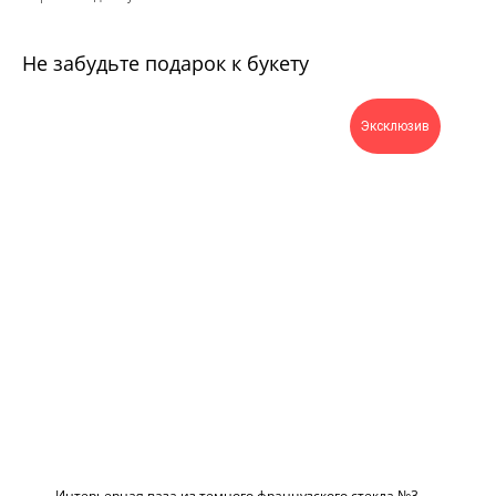
Не забудьте подарок к букету
Эксклюзив
Интерьерная ваза из темного французского стекла №3