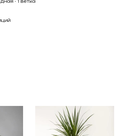
ная - 1 ветка
иций