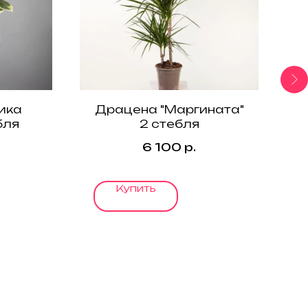
ика
Драцена "Маргината"
бля
2 стебля
6 100
р.
Купить