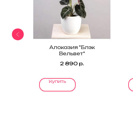
Сан"
Алоказия "Блэк
Вельвет"
2 890
р.
Купить