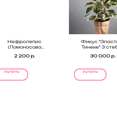
Нефролепис
Фикус "Эласт
(Ломоносова
Тинеке" 3 сте
папоротник)
2 200
р.
30 000
р.
Купить
Купить