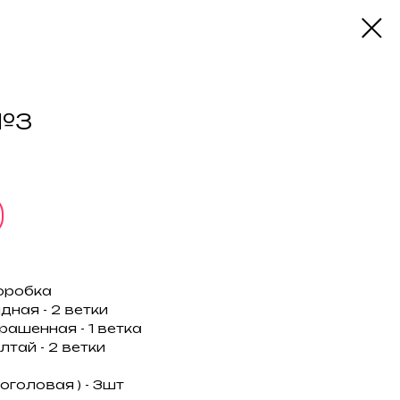
№3
оробка
дная - 2 ветки
рашенная - 1 ветка
тай - 2 ветки
оголовая ) - 3шт