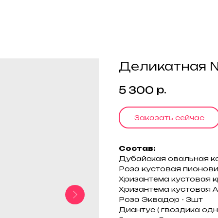
Деликатная 
р.
5 300
Заказать сейчас
Состав:
Дубайская овальная к
Роза кустовая пионови
Хризантема кустовая к
Хризантема кустовая Ал
Роза Эквадор - 3шт
Диантус ( гвоздика одн