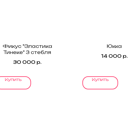
Фикус "Эластика
Юкка
Тинеке" 3 стебля
14 000
р.
30 000
р.
Купить
Купить