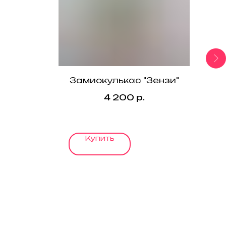
Замиокулькас "Зензи"
4 200
р.
Купить