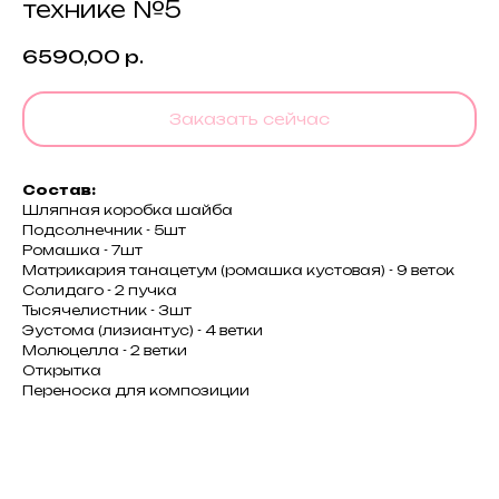
технике №5
6590,00
р.
Заказать сейчас
Состав:
Шляпная коробка шайба
Подсолнечник - 5шт
Ромашка - 7шт
Матрикария танацетум (ромашка кустовая) - 9 веток
Солидаго - 2 пучка
Тысячелистник - 3шт
Эустома (лизиантус) - 4 ветки
Молюцелла - 2 ветки
Открытка
Переноска для композиции