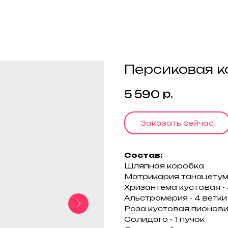
Персиковая 
р.
5 590
Заказать сейчас
Состав:
Шляпная коробка
Матрикария танацетум 
Хризантема кустовая - 
Альстромерия - 4 ветки
Роза кустовая пионовид
Солидаго - 1 пучок