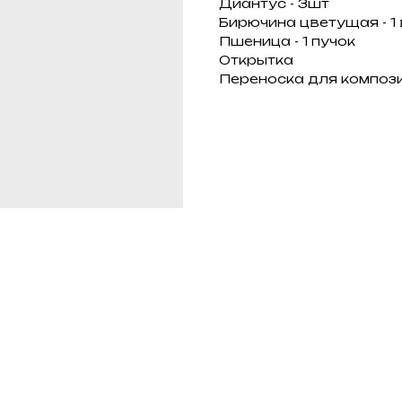
Диантус - 3шт
Бирючина цветущая - 1
Пшеница - 1 пучок
Открытка
Переноска для композ