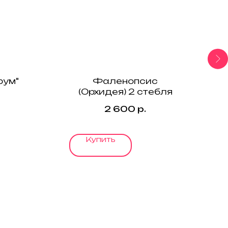
рум"
Фаленопсис
(Орхидея) 2 стебля
2 600
р.
Купить