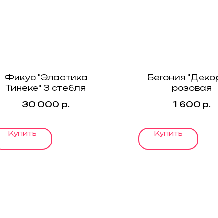
Фикус "Эластика
Бегония "Деко
Тинеке" 3 стебля
розовая
30 000
р.
1 600
р.
Купить
Купить