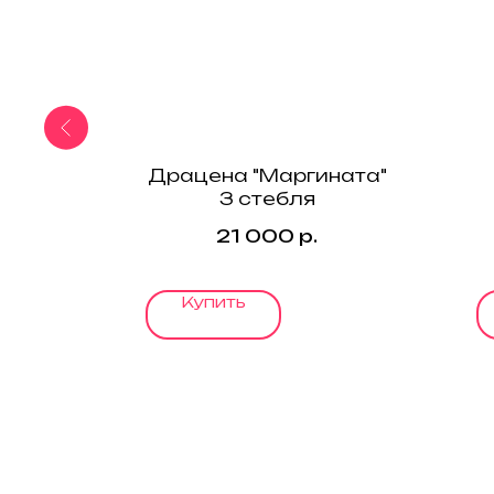
ензи"
Драцена "Маргината"
3 стебля
21 000
р.
Купить