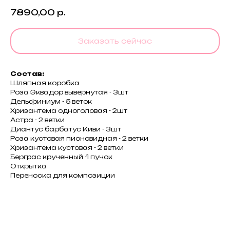
7890,00
р.
Заказать сейчас
Состав:
Шляпная коробка
Роза Эквадор вывернутая - 3шт
Дельфиниум - 5 веток
Хризантема одноголовая - 2шт
Астра - 2 ветки
Диантус барбатус Киви - 3шт
Роза кустовая пионовидная - 2 ветки
Хризантема кустовая - 2 ветки
Берграс крученный -1 пучок
Открытка
Переноска для композиции