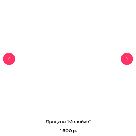
Драцена "Малайка"
1 500
р.