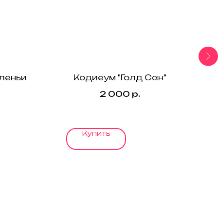
леньи
Кодиеум "Голд Сан"
2 000
р.
Купить