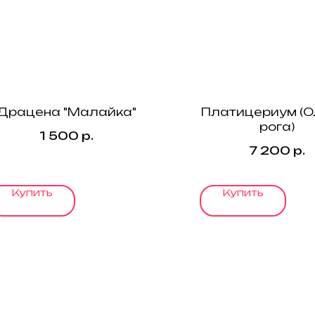
Драцена "Малайка"
Платицериум (О
рога)
1 500
р.
7 200
р.
Купить
Купить