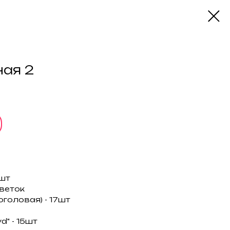
ая 2
2шт
 веток
головая) - 17шт
d" - 15шт