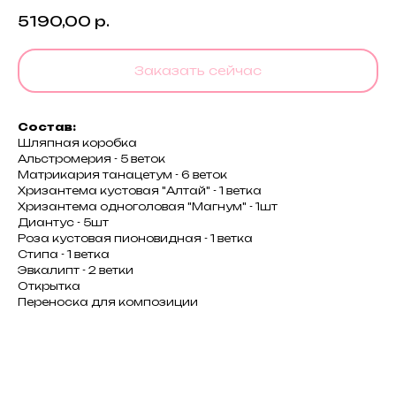
5190,00
р.
Заказать сейчас
Состав:
Шляпная коробка
Альстромерия - 5 веток
Матрикария танацетум - 6 веток
Хризантема кустовая "Алтай" - 1 ветка
Хризантема одноголовая "Магнум" - 1шт
Диантус - 5шт
Роза кустовая пионовидная - 1 ветка
Стипа - 1 ветка
Эвкалипт - 2 ветки
Открытка
Переноска для композиции