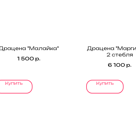
Драцена "Малайка"
Драцена "Марги
2 стебля
1 500
р.
6 100
р.
Купить
Купить