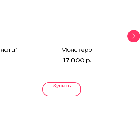
ната"
Монстера
17 000
р.
Купить