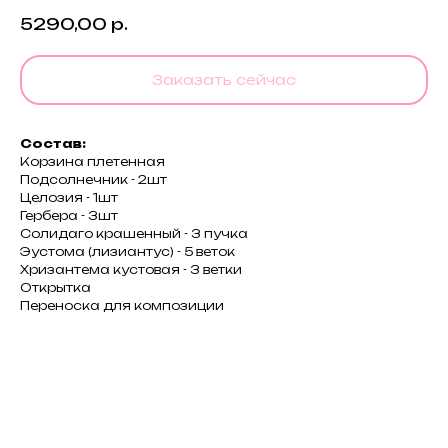
5290,00
р.
Заказать сейчас
Состав:
Корзина плетенная
Подсолнечник - 2шт
Целозия - 1шт
Гербера - 3шт
Солидаго крашенный - 3 пучка
Эустома (лизиантус) - 5 веток
Хризантема кустовая - 3 ветки
Открытка
Переноска для композиции