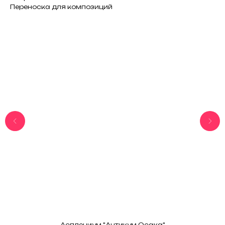
Переноска для композиций
Асплениум "Антикум Осака"