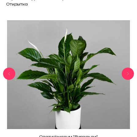
Открытка
Спатифиллум "Вивальди"