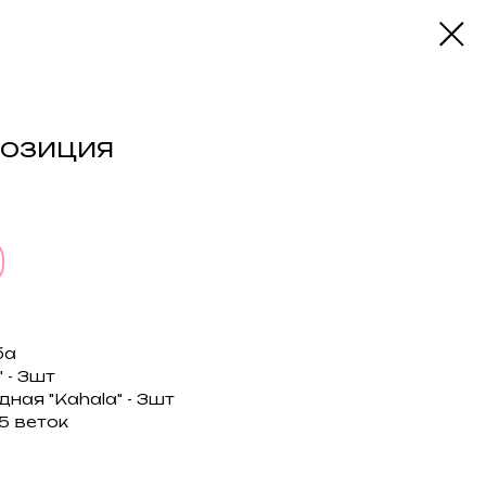
позиция
ба
 - 3шт
ная "Kahala" - 3шт
5 веток