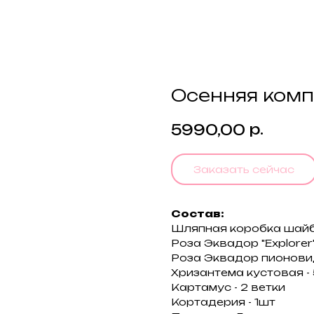
Осенняя ком
р.
5990,00
Заказать сейчас
Состав:
Шляпная коробка шай
Роза Эквадор "Explorer"
Роза Эквадор пионовид
Хризантема кустовая - 
Картамус - 2 ветки
Кортадерия - 1шт