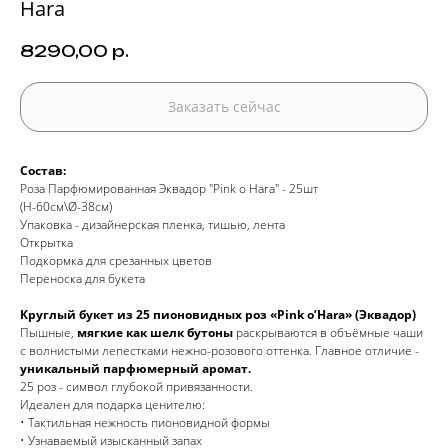
Hara
8290,00
р.
Заказать сейчас
Состав:
Роза Парфюмированная Эквадор "Pink o Hara" - 25шт
(H-60см\Ø-38см)
Упаковка - дизайнерская пленка, тишью, лента
Открытка
Подкормка для срезанных цветов
Переноска для букета
Круглый букет из 25 пионовидных роз «Pink o’Hara» (Эквадор)
Пышные,
мягкие как шелк бутоны
раскрываются в объёмные чаши
с волнистыми лепестками нежно-розового оттенка. Главное отличие -
уникальный парфюмерный аромат.
25 роз - символ глубокой привязанности.
Идеален для подарка ценителю:
• Тактильная нежность пионовидной формы
• Узнаваемый изысканный запах