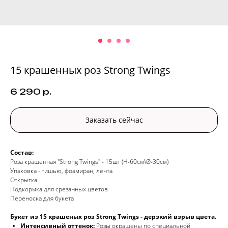
15 крашенных роз Strong Twings
6 290
р.
Заказать сейчас
Состав:
Роза крашенная "Strong Twings" - 15шт (H-60см\Ø-30см)
Упаковка - тишью, фоамиран, лента
Открытка
Подкормка для срезанных цветов
Переноска для букета
Букет из 15 крашеных роз Strong Twings - дерзкий взрыв цвета.
Интенсивный оттенок:
Розы окрашены по специальной