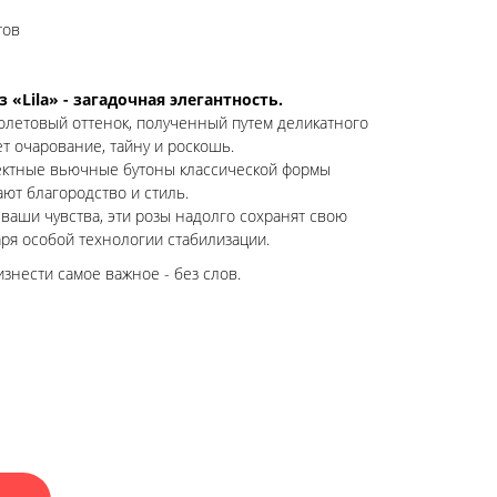
тов
 «Lila» - загадочная элегантность.
олетовый оттенок, полученный путем деликатного
т очарование, тайну и роскошь.
ктные вьючные бутоны классической формы
ают благородство и стиль.
 ваши чувства, эти розы надолго сохранят свою
ря особой технологии стабилизации.
знести самое важное - без слов.