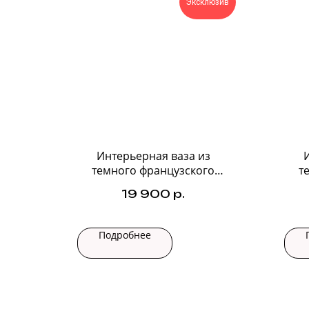
Эксклюзив
Интерьерная ваза из
темного французского
т
стекла №3
19 900
р.
Подробнее