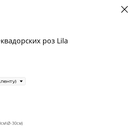
квадорских роз Lila
60см\Ø-30см)