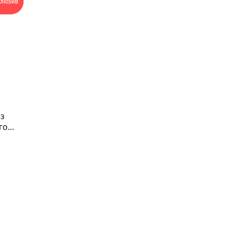
клюзив
з
го