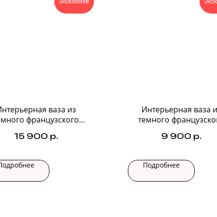
Эксклюзив
Экс
Интерьерная ваза из
Интерьерная ваза и
емного французского
темного французско
стекла №2
стекла №1
15 900
р.
9 900
р.
Подробнее
Подробнее