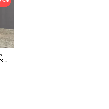
клюзив
з
го