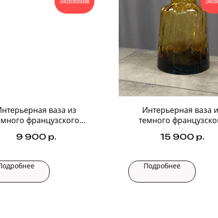
Эксклюзив
Экс
Интерьерная ваза из
Интерьерная ваза и
емного французского
темного французско
стекла №1
стекла №2
9 900
р.
15 900
р.
Подробнее
Подробнее