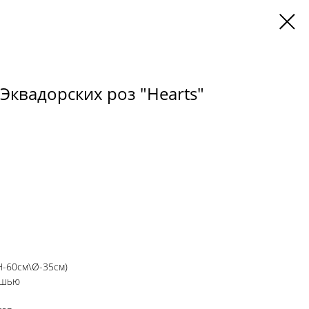
Эквадорских роз "Hearts"
(H-60см\Ø-35см)
тишью