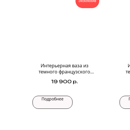
Эксклюзив
Интерьерная ваза из
темного французского
т
стекла №3
19 900
р.
Подробнее