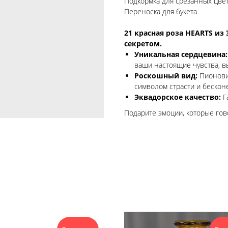
Подкормка для срезанных цве
Переноска для букета
21 красная роза HEARTS из
секретом.
Уникальная сердцевина:
ваши настоящие чувства, в
Роскошный вид:
Пионовид
символом страсти и бескон
Эквадорское качество:
Г
Подарите эмоции, которые гово