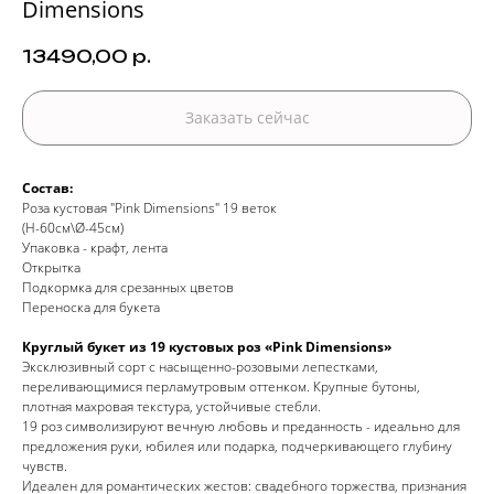
Dimensions
13490,00
р.
Заказать сейчас
Состав:
Роза кустовая "Pink Dimensions" 19 веток
(H-60см\Ø-45см)
Упаковка - крафт, лента
Открытка
Подкормка для срезанных цветов
Переноска для букета
Круглый букет из 19 кустовых роз «Pink Dimensions»
Эксклюзивный сорт с насыщенно-розовыми лепестками,
переливающимися перламутровым оттенком. Крупные бутоны,
плотная махровая текстура, устойчивые стебли.
19 роз символизируют вечную любовь и преданность - идеально для
предложения руки, юбилея или подарка, подчеркивающего глубину
чувств.
Идеален для романтических жестов: свадебного торжества, признания