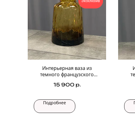
Эксклюзив
Интерьерная ваза из
темного французского
т
стекла №2
15 900
р.
Подробнее