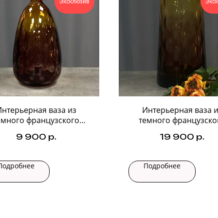
Эксклюзив
Экс
Интерьерная ваза из
Интерьерная ваза и
емного французского
темного французско
стекла №1
стекла №3
9 900
р.
19 900
р.
Подробнее
Подробнее