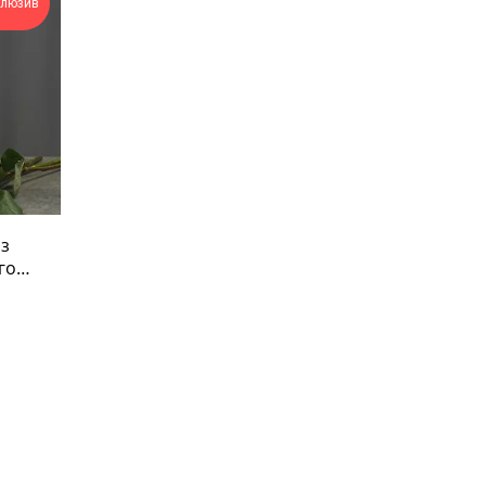
клюзив
з
го