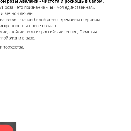
кой розы Аваланж - чистота и роскошь в белом.
1 роза - это признание «Ты - моя единственная».
 и вечной любви.
валанж» - эталон белой розы с кремовым подтоном,
искренность и новое начало.
ие, стойкие розы из российских теплиц. Гарантия
гой жизни в вазе.
и торжества.