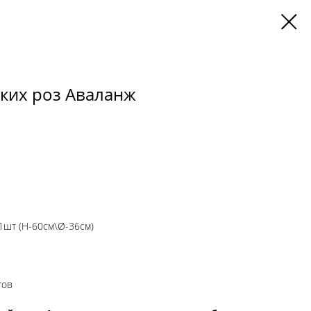
ских роз Аваланж
51шт (H-60см\Ø-36см)
тов