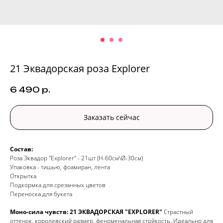
21 Эквадорская роза Explorer
6 490
р.
Заказать сейчас
Состав:
Роза Эквадор "Explorer" - 21шт (H-60см\Ø-30см)
Упаковка - тишью, фоамиран, лента
Открытка
Подкормка для срезанных цветов
Переноска для букета
Моно-сила чувств: 21 ЭКВАДОРСКАЯ "EXPLORER"
Страстный
оттенок, королевский размер, феноменальная стойкость. Идеально для