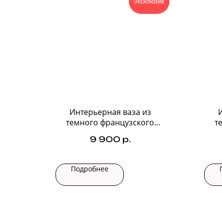
Эксклюзив
Интерьерная ваза из
темного французского
т
стекла №1
9 900
р.
Подробнее