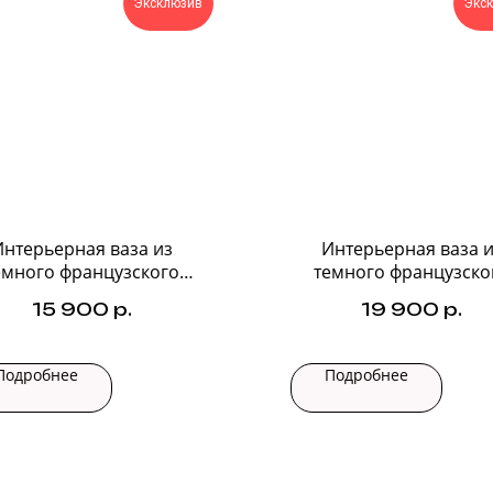
Эксклюзив
Экс
Интерьерная ваза из
Интерьерная ваза и
емного французского
темного французско
стекла №2
стекла №3
15 900
р.
19 900
р.
Подробнее
Подробнее