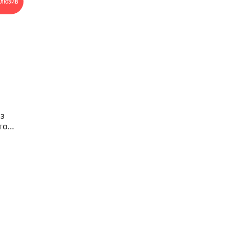
клюзив
з
го