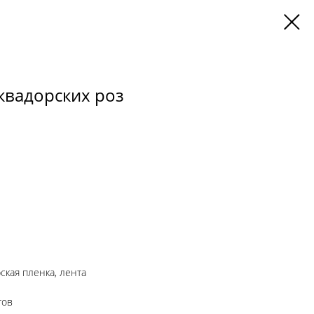
Эквадорских роз
ская пленка, лента
тов