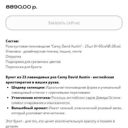
8890,00
р.
Заказать сейчас
Состав:
Роза кустовая пионовидная "Carey David Austin" - 25шт (H-60см\Ø-28см)
Упаковка - дизайнерская пленка, тишью, лента
Открытка
Подкормка для срезанных цветов
Переноска для букета
Букет из 23 лавандовых роз Carey David Austin - английская
аристократия в ваших руках.
Шедевр селекции:
Идеальная пионовидная форма и уникальный
лавандовый оттенок с сиреневыми переливами.
Утонченная эстетика:
Роскошь английских садов Дэвида Остина -
символ очарования и изысканности.
Волшебный аромат:
Имеет нежный, классический розовый запах,
который усиливает впечатление.
Этот букет - для тех, кто ценит исключительную красоту и поэзию в
деталях