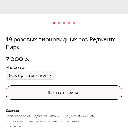
19 розовых пионовидных роз Реджентс
Парк
7 000
р.
Упаковка
Заказать сейчас
Состав:
Роза Мордовия "Реджентс Парк"- 19шт (H-60см\Ø-25см)
Упаковка - Лента, дизайнерская пленка, тишью
Открытка