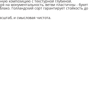
рную композицию с текстурной глубиной.
ря на монументальность, ветви пластичны - букет
блако. Голландский сорт гарантирует стойкость до
асштаб, и смысловая чистота.