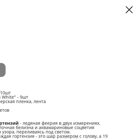
 10шт
 White" - 9шт
ерская пленка, лента
етов
ортензий
- ледяная феерия в двух измерениях.
олочная белизна и аквамариновые соцветия
 узора, переливаясь под светом.
ждая гортензия - это шар размером с голову, а 19