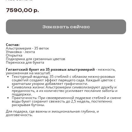
7590,00
р.
Заказать сейчас
Состав:
Альстромерия - 35 веток
Упаковка - лента
Открытка
Подкормка для срезанных цветов
Переноска для букета
Гигантский букет из 35 розовых альстромерий
- нежность,
умноженная на масштаб
Текстурный водопад: 35 стеблей с облаком нежно-розовых
соцветий создают эффект парящего сада. Каждый цветок с
крапчатым узором добавляет графичности.
Символика жизни: Альстромерии символизируют дружбу и
преданность, а их количество усиливает послание заботы и
поддержки.
Практичность: При своевременной подрезке стеблей и смене
воды букет сохранит свежесть до 2,5 недель, постепенно
раскрывая бутоны.
Для подарка, где важны и эмоциональная глубина, и
долговечность.