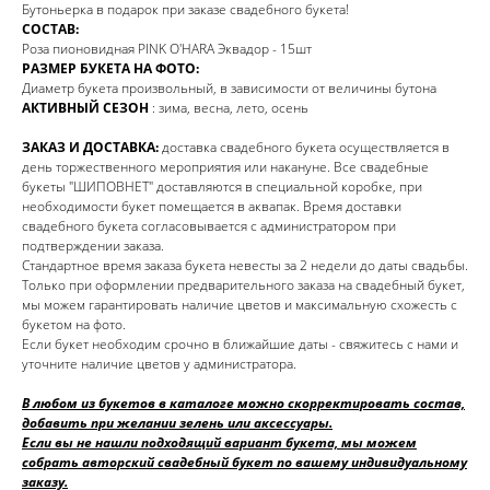
Бутоньерка в подарок при заказе свадебного букета!
СОСТАВ:
Роза пионовидная PINK O'HARA Эквадор - 15шт
РАЗМЕР БУКЕТА НА ФОТО:
Диаметр букета произвольный, в зависимости от величины бутона
АКТИВНЫЙ СЕЗОН
: зима, весна, лето, осень
ЗАКАЗ И ДОСТАВКА:
доставка свадебного букета осуществляется в
день торжественного мероприятия или накануне. Все свадебные
букеты "ШИПОВНЕТ" доставляются в специальной коробке, при
необходимости букет помещается в аквапак. Время доставки
свадебного букета согласовывается с администратором при
подтверждении заказа.
Стандартное время заказа букета невесты за 2 недели до даты свадьбы.
Только при оформлении предварительного заказа на свадебный букет,
мы можем гарантировать наличие цветов и максимальную схожесть с
букетом на фото.
Если букет необходим срочно в ближайшие даты - свяжитесь с нами и
уточните наличие цветов у администратора.
В любом из букетов в каталоге можно скорректировать состав,
добавить при желании зелень или аксессуары.
Если вы не нашли подходящий вариант букета, мы можем
собрать авторский свадебный букет по вашему индивидуальному
заказу.