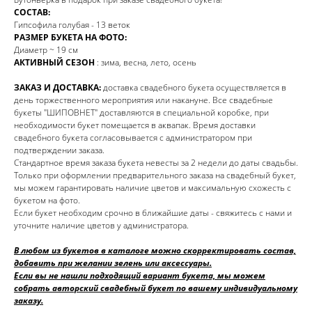
СОСТАВ:
Гипсофила голубая - 13 веток
РАЗМЕР БУКЕТА НА ФОТО:
Диаметр ~ 19 см
АКТИВНЫЙ СЕЗОН
: зима, весна, лето, осень
ЗАКАЗ И ДОСТАВКА:
доставка свадебного букета осуществляется в
день торжественного мероприятия или накануне. Все свадебные
букеты "ШИПОВНЕТ" доставляются в специальной коробке, при
необходимости букет помещается в аквапак. Время доставки
свадебного букета согласовывается с администратором при
подтверждении заказа.
Стандартное время заказа букета невесты за 2 недели до даты свадьбы.
Только при оформлении предварительного заказа на свадебный букет,
мы можем гарантировать наличие цветов и максимальную схожесть с
букетом на фото.
Если букет необходим срочно в ближайшие даты - свяжитесь с нами и
уточните наличие цветов у администратора.
В любом из букетов в каталоге можно скорректировать состав,
добавить при желании зелень или аксессуары.
Если вы не нашли подходящий вариант букета, мы можем
собрать авторский свадебный букет по вашему индивидуальному
заказу.