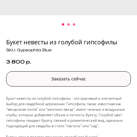
Букет невесты из голубой гипсофилы
SKU:
Gypsophila Blue
3 800
р.
Заказать сейчас
Букет невесты из голубой гипсофилы - это красивый и элегантный
выбор для свадебной церемонии. Гипсофила, также известная как
"звездчатая лента" или "миллион звезд", имеет нежные и воздушные
клубы, которые добавляют объем и легкость букету. Голубой цвет
гипсофилы придает букету свежий и романтический вид, идеально
подходящий для свадьбы в стиле "пастель" или "сад".
Бутоньерка в подарок при заказе свадебного букета!