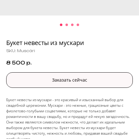
Букет невесты из мускари
SKU:
Muscári
8 500
р.
Заказать сейчас
Букет невесты из мускари - это красивый и изысканный выбор для
свадебной церемонии. Мускари - это нежные, грациозные цветы с
фиолетово-голубыми соцветиями, которые не только добавят
романтичности в вашу свадьбу, но и придадут ей некую загадочность.
Они также являются символом нежности, что делает их идеальным
выбором для букета невесты. Букет невесты из мускари будет
олицетворять чистоту, нежность и любовь, придавая вашей свадьбе
особый шарм.