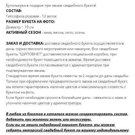
Бутоньерка в подарок при заказе свадебного букета!
СОСТАВ:
Гипсофила розовая - 12 веток
РАЗМЕР БУКЕТА НА ФОТО:
Диаметр ~ 19 см
АКТИВНЫЙ СЕЗОН
: зима, весна, лето, осень
ЗАКАЗ И ДОСТАВКА:
доставка свадебного букета осуществляется в
день торжественного мероприятия или накануне. Все свадебные
букеты "ШИПОВНЕТ" доставляются в специальной коробке, при
необходимости букет помещается в аквапак. Время доставки
свадебного букета согласовывается с администратором при
подтверждении заказа.
Стандартное время заказа букета невесты за 2 недели до даты свадьбы.
Только при оформлении предварительного заказа на свадебный букет,
мы можем гарантировать наличие цветов и максимальную схожесть с
букетом на фото.
Если букет необходим срочно в ближайшие даты - свяжитесь с нами и
уточните наличие цветов у администратора.
В любом из букетов в каталоге можно скорректировать состав,
добавить при желании зелень или аксессуары.
Если вы не нашли подходящий вариант букета, мы можем
собрать авторский свадебный букет по вашему индивидуальному